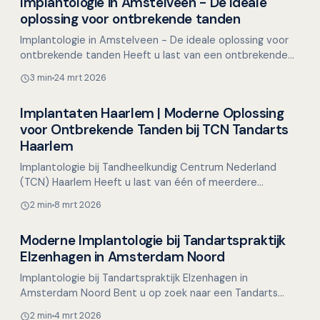
Implantologie in Amstelveen - De ideale
Overig nieuws
oplossing voor ontbrekende tanden
Implantologie in Amstelveen - De ideale oplossing voor
ontbrekende tanden Heeft u last van een ontbrekende
tand of kies en bent u op zoek naar een manier om we…
3 min
24 mrt 2026
Implantaten Haarlem | Moderne Oplossing
Overig nieuws
voor Ontbrekende Tanden bij TCN Tandarts
Haarlem
Implantologie bij Tandheelkundig Centrum Nederland
(TCN) Haarlem Heeft u last van één of meerdere
ontbrekende tanden of kiezen en wilt u hier graag een
2 min
8 mrt 2026
oplos…
Moderne Implantologie bij Tandartspraktijk
Overig nieuws
Elzenhagen in Amsterdam Noord
Implantologie bij Tandartspraktijk Elzenhagen in
Amsterdam Noord Bent u op zoek naar een Tandarts
Amsterdam Noord waar u terechtkunt voor betrouwbare
2 min
4 mrt 2026