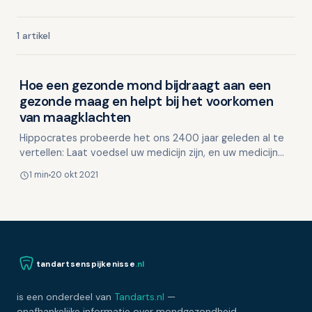
1 artikel
Hoe een gezonde mond bijdraagt aan een
Orthomoleculaire geneeskunde en mondgezondheid
gezonde maag en helpt bij het voorkomen
van maagklachten
Hippocrates probeerde het ons 2400 jaar geleden al te
vertellen: Laat voedsel uw medicijn zijn, en uw medicijn
uw voedsel. Hij maakte al duidelijk dat een gezon…
1 min
20 okt 2021
tandartsenspijkenisse
.nl
is een onderdeel van
Tandarts.nl
—
onafhankelijke informatie over mondgezondheid,