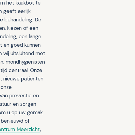
 om het kaakbot te
 geeft eerlijk
de behandeling. De
en, kiezen of een
andeling, een lange
ot en goed kunnen
 wij uitsluitend met
n, mondhygiënisten
tijd centraal. Onze
t, nieuwe patiënten
 onze
 Van preventie en
atuur en zorgen
jd om u op uw gemak
u benieuwd of
ntrum Meerzicht
,