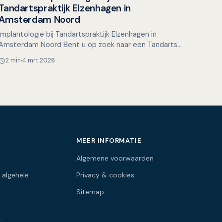
Overig nieuws
Tandartspraktijk Elzenhagen in
Amsterdam Noord
Implantologie bij Tandartspraktijk Elzenhagen in
Amsterdam Noord Bent u op zoek naar een Tandarts
Amsterdam Noord waar u terechtkunt voor
2 min
4 mrt 2026
betrouwbare en modern…
MEER INFORMATIE
Algemene voorwaarden
 algehele
Privacy & cookies
Sitemap
g