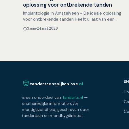
Overig nieuws
oplossing voor ontbrekende tanden
Implantologie in Amstelveen - De ideale oplossing
voor ontbrekende tanden Heeft u last van een
ontbrekende tand of kies en bent u op zoek naar een
3 min
24 mrt 2026
manier om we…
SN
tandartsenspijkenisse
.nl
H
is een onderdeel van
Tandarts.nl
—
Ca
onafhankelijke informatie over
mondgezondheid, geschreven door
Co
tandartsen en mondhygiënisten.