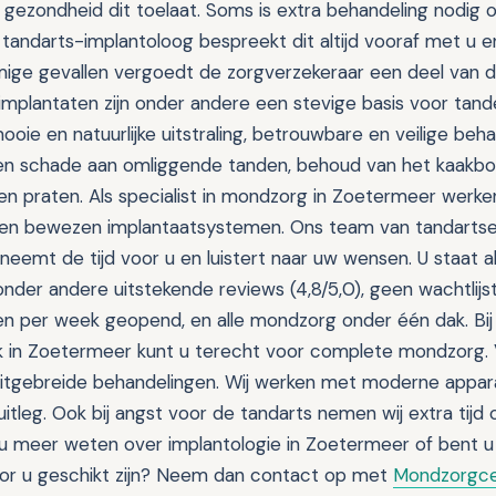
de gezondheid dit toelaat. Soms is extra behandeling nodig
tandarts-implantoloog bespreekt dit altijd vooraf met u en
mige gevallen vergoedt de zorgverzekeraar een deel van 
implantaten zijn onder andere een stevige basis voor tand
mooie en natuurlijke uitstraling, betrouwbare en veilige beh
een schade aan omliggende tanden, behoud van het kaakb
en praten. Als specialist in mondzorg in Zoetermeer werken
en bewezen implantaatsystemen. Ons team van tandartse
neemt de tijd voor u en luistert naar uw wensen. U staat al
onder andere uitstekende reviews (4,8/5,0), geen wachtlijs
n per week geopend, en alle mondzorg onder één dak. Bij
jk in Zoetermeer kunt u terecht voor complete mondzorg.
uitgebreide behandelingen. Wij werken met moderne appar
 uitleg. Ook bij angst voor de tandarts nemen wij extra ti
lt u meer weten over implantologie in Zoetermeer of bent 
or u geschikt zijn? Neem dan contact op met
Mondzorgce