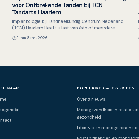
Overig nieuws
voor Ontbrekende Tanden bij TCN
Tandarts Haarlem
Implantologie bij Tandheelkundig Centrum Nederland
(TCN) Haarlem Heeft u last van één of meerdere
ontbrekende tanden of kiezen en wilt u hier graag een
2 min
8 mrt 2026
oplos…
EL NAAR
POPULAIRE CATEGORIEËN
ome
Overig nieuws
tegorieën
Mondgezondheid in relatie tot
gezondheid
ntact
Lifestyle en mondgezondheid
Kosten financien en mondzor