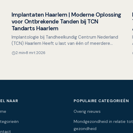
Implantaten Haarlem | Moderne Oplossing
Overig nieuws
voor Ontbrekende Tanden bij TCN
Tandarts Haarlem
Implantologie bij Tandheelkundig Centrum Nederland
(TCN) Haarlem Heeft u last van één of meerdere
ontbrekende tanden of kiezen en wilt u hier graag een
2 min
8 mrt 2026
oplos…
EL NAAR
POPULAIRE CATEGORIEËN
ome
Overig nieuws
tegorieën
Mondgezondheid in relatie tot
gezondheid
ntact