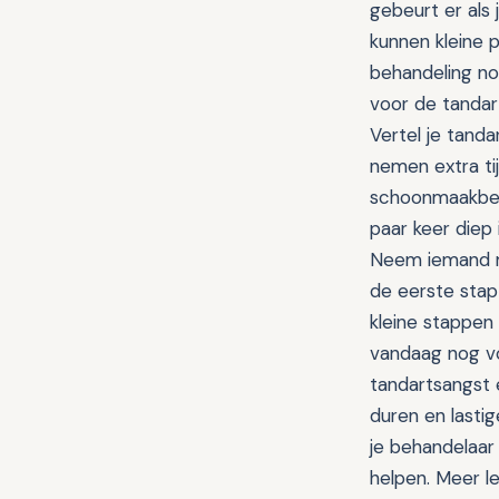
gebeurt er als j
kunnen kleine 
behandeling nodi
voor de tandar
Vertel je tand
nemen extra tij
schoonmaakbeur
paar keer diep 
Neem iemand me
de eerste stap
kleine stappen
vandaag nog vo
tandartsangst 
duren en lasti
je behandelaa
helpen. Meer l