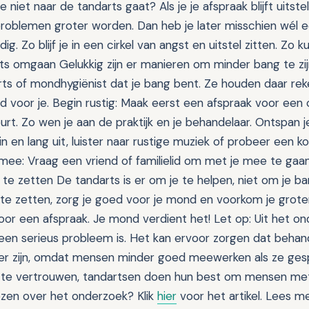
e niet naar de tandarts gaat? Als je je afspraak blijft uitste
problemen groter worden. Dan heb je later misschien wél 
g. Zo blijf je in een cirkel van angst en uitstel zitten. Zo 
ts omgaan Gelukkig zijn er manieren om minder bang te zijn
arts of mondhygiënist dat je bang bent. Ze houden daar re
d voor je. Begin rustig: Maak eerst een afspraak voor een
t. Zo wen je aan de praktijk en je behandelaar. Ontspan 
in en lang uit, luister naar rustige muziek of probeer een k
e: Vraag een vriend of familielid om met je mee te gaan
 te zetten De tandarts is er om je te helpen, niet om je b
 te zetten, zorg je goed voor je mond en voorkom je grote
or een afspraak. Je mond verdient het! Let op: Uit het ond
een serieus probleem is. Het kan ervoor zorgen dat behan
ger zijn, omdat mensen minder goed meewerken als ze gesp
r te vertrouwen, tandartsen doen hun best om mensen me
ezen over het onderzoek? Klik
hier
voor het artikel. Lees me