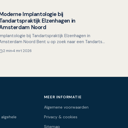
Moderne Implantologie bij
Overig nieuws
Tandartspraktijk Elzenhagen in
Amsterdam Noord
Implantologie bij Tandartspraktijk Elzenhagen in
Amsterdam Noord Bent u op zoek naar een Tandarts
Amsterdam Noord waar u terechtkunt voor
2 min
4 mrt 2026
betrouwbare en modern…
MEER INFORMATIE
Algemene voorwaarden
 algehele
Privacy & cookies
Sitemap