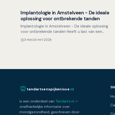
Implantologie in Amstelveen - De ideale
Overig nieuws
oplossing voor ontbrekende tanden
Implantologie in Amstelveen - De ideale oplossing
voor ontbrekende tanden Heeft u last van een
ontbrekende tand of kies en bent u op zoek naar een
3 min
24 mrt 2026
manier om we…
SN
tandartsenspijkenisse
.nl
H
is een onderdeel van
Tandarts.nl
—
Ca
onafhankelijke informatie over
mondgezondheid, geschreven door
Co