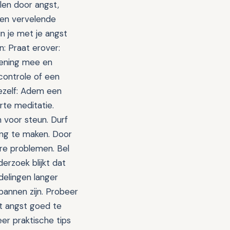
llen door angst,
een vervelende
kun je met je angst
: Praat erover:
kening mee en
 controle of een
jezelf: Adem een
orte meditatie.
 voor steun. Durf
ang te maken. Door
re problemen. Bel
erzoek blijkt dat
delingen langer
annen zijn. Probeer
t angst goed te
er praktische tips